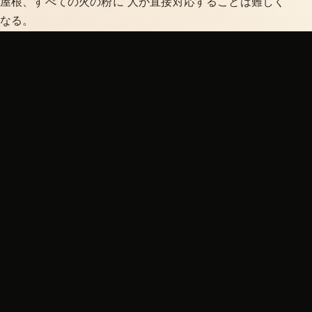
屋根、すべての火の粉に 人が直接対応することは難しく
なる。
そこで、ドローンという発想が意味を持つ。 危険な場所
へ近づく。 上から見る。 火の粉の危険を見つける。 人が
入るには危ない場所で、初動対応を補助する。 FREDは、
人の代わりに英雄になるためではなく、人を助けるため
の発明である。